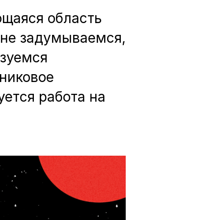
ющаяся область
 не задумываемся,
ьзуемся
тниковое
уется работа на