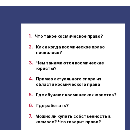
1.
Что такое космическое право?
2.
Как и когда космическое право
появилось?
3.
Чем занимаются космические
юристы?
4.
Пример актуального спора из
области космического права
5.
Где обучают космических юристов?
6.
Где работать?
7.
Можно ли купить собственность в
космосе? Что говорит право?