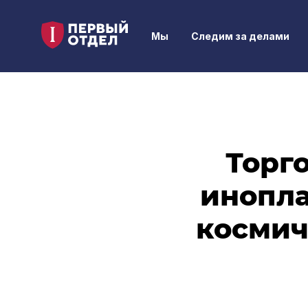
Мы
Следим за делами
Торг
инопла
космич