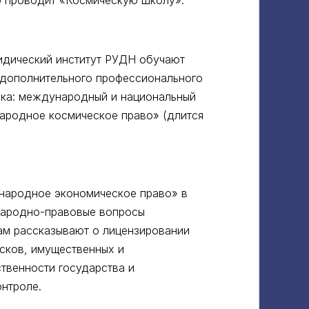
о проводит «Космическую школу».
идический институт РУДН обучают
 дополнительного профессионального
ика: международный и национальный
народное космическое право» (длится
народное экономическое право» в
народно-правовые вопросы
ам рассказывают о лицензировании
исков, имущественных и
ственности государства и
онтроле.