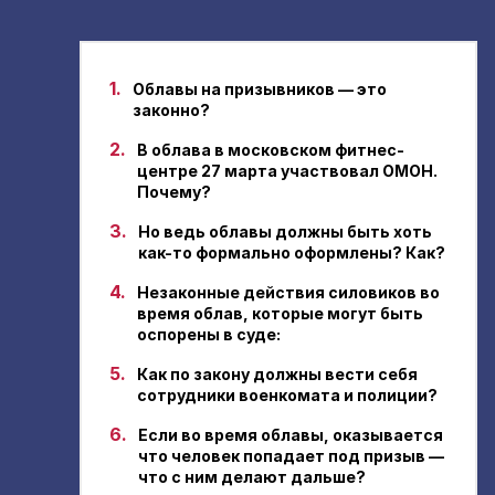
1.
Облавы на призывников — это
законно?
2.
В облава в московском фитнес-
центре 27 марта участвовал ОМОН.
Почему?
3.
Но ведь облавы должны быть хоть
как-то формально оформлены? Как?
4.
Незаконные действия силовиков во
время облав, которые могут быть
оспорены в суде:
5.
Как по закону должны вести себя
сотрудники военкомата и полиции?
6.
Если во время облавы, оказывается
что человек попадает под призыв —
что с ним делают дальше?