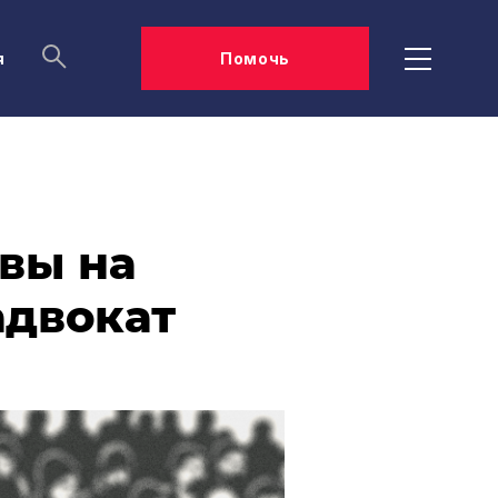
я
Помочь
авы на
адвокат