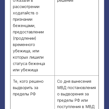
отказали в
решения
рассмотрении
ходатайств о
признании
беженцами,
предоставлении
(продлении)
временного
убежища, или
которых лишили
статуса беженца
или убежища
Те, кого решено
Со дня вынесения
выдворить за
МВД постановления
пределы РФ
о выдворения за
пределы РФ или
поступления в МВД