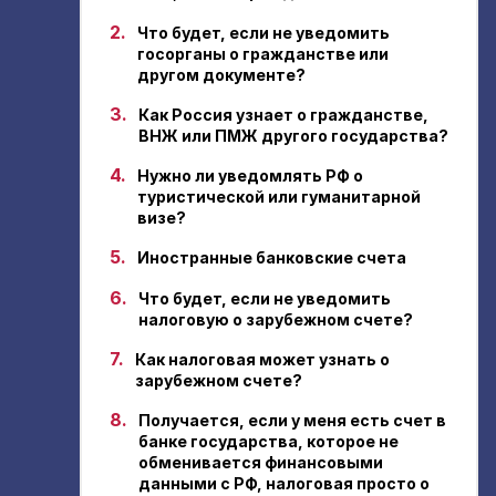
2.
Что будет, если не уведомить
госорганы о гражданстве или
другом документе?
3.
Как Россия узнает о гражданстве,
ВНЖ или ПМЖ другого государства?
4.
Нужно ли уведомлять РФ о
туристической или гуманитарной
визе?
5.
Иностранные банковские счета
6.
Что будет, если не уведомить
налоговую о зарубежном счете?
7.
Как налоговая может узнать о
зарубежном счете?
8.
Получается, если у меня есть счет в
банке государства, которое не
обменивается финансовыми
данными с РФ, налоговая просто о