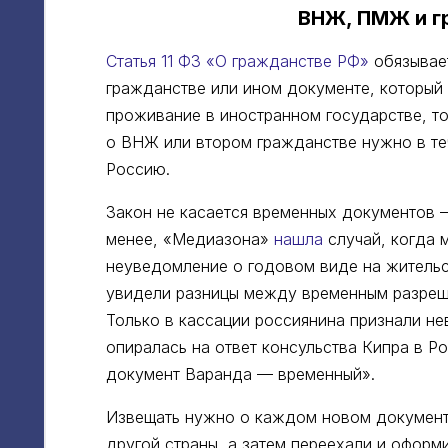
ВНЖ, ПМЖ и г
Статья 11 ФЗ «О гражданстве РФ»
обязывае
гражданстве или ином документе, который
проживание в иностранном государстве, 
о ВНЖ или втором гражданстве нужно в те
Россию.
Закон не касается временных документов 
менее, «Медиазона»
нашла
случай, когда 
неуведомление о годовом виде на жительст
увидели разницы между временным разреш
Только в кассации россиянина признали не
опиралась на ответ консульства Кипра в Р
документ Варанда — временный».
Извещать нужно о каждом новом документ
другой страны, а затем переехали и оформ