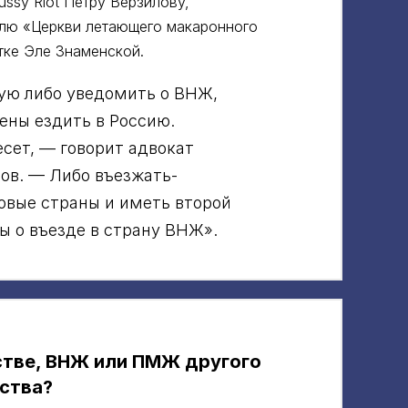
ssy Riot Петру Верзилову,
елю «Церкви летающего макаронного
тке Эле Знаменской.
ую либо уведомить о ВНЖ,
ены ездить в Россию.
сет, — говорит адвокат
ов. — Либо въезжать-
зовые страны и иметь второй
ы о въезде в страну ВНЖ».
стве, ВНЖ или ПМЖ другого
ства?