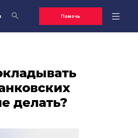
я
Помочь
окладывать
банковских
не делать?