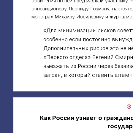
обвинения по ней предъявляли участнику Pu
оппозиционеру Леониду Гозману, настоят
монстра» Михаилу Иосилевичу и журналис
«Для минимизации рисков совет
особенно если постоянно вынужд
Дополнительных рисков это не не
«Первого отдела» Евгений Смирн
выезжать из России через безви
загран, в который ставить штамп
3
Как Россия узнает о граждан
государ