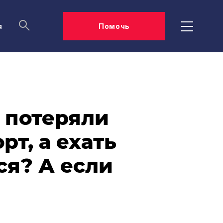
я
Помочь
й потеряли
т, а ехать
ся? А если