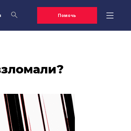
я
Помочь
 взломали?