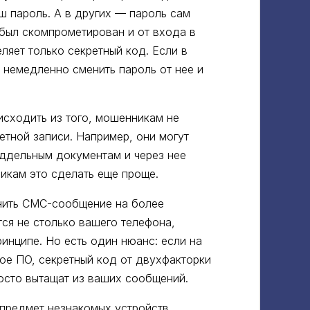
ш пароль. А в других — пароль сам
 был скомпрометирован и от входа в
яет только секретный код. Если в
т немедленно сменить пароль от нее и
исходить из того, мошенникам не
етной записи. Например, они могут
оддельным документам и через нее
икам это сделать еще проще.
нить СМС-сообщение на более
тся не столько вашего телефона,
ринципе. Но есть один нюанс: если на
е ПО, секретный код от двухфакторки
росто вытащат из ваших сообщений.
 предмет незнакомых устройств.