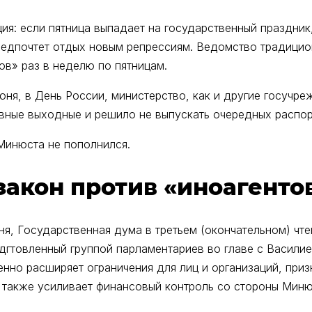
ция: если пятница выпадает на государственный праздник,
редпочтет отдых новым репрессиям. Ведомство традицио
ов» раз в неделю по пятницам.
юня, в День России, министерство, как и другие госучре
вные выходные и решило не выпускать очередных распо
Минюста не пополнился.
закон против «иноагенто
ня, Государственная дума в третьем (окончательном) чт
одгтовленный группой парламентариев во главе с Васили
нно расширяет ограничения для лиц и организаций, при
а также усиливает финансовый контроль со стороны Миню