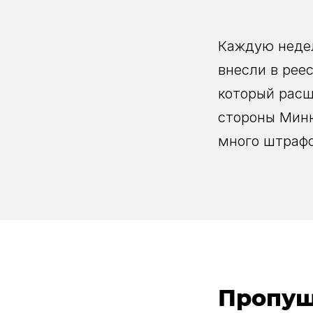
Каждую недел
внесли в реес
который расш
стороны Миню
много штрафо
Пропущ