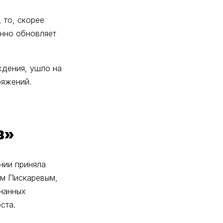
 то, скорее
нно обновляет
ждения, ушло на
ряжений.
в»
ении приняла
ем Пискаревым,
знанных
ста.