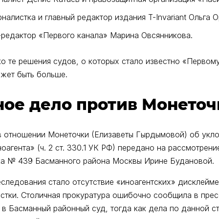
рналистка и главный редактор издания T-Invariant Ольга 
с-редактор «Первого канала» Марина Овсянникова.
о те решения судов, о которых стало известно «Первому
ожет быть больше.
ное дело против Монеточ
в отношении Монеточки (Елизаветы Гырдымовой) об укло
оагента» (ч. 2 ст. 330.1 УК РФ) передано на рассмотрен
ка № 439 Басманного района Москвы Ирине Будановой.
следования стало отсутствие «иноагентских» дисклейме
стки. Столичная прокуратура ошибочно сообщила в прес
в Басманный районный суд, тогда как дела по данной ст