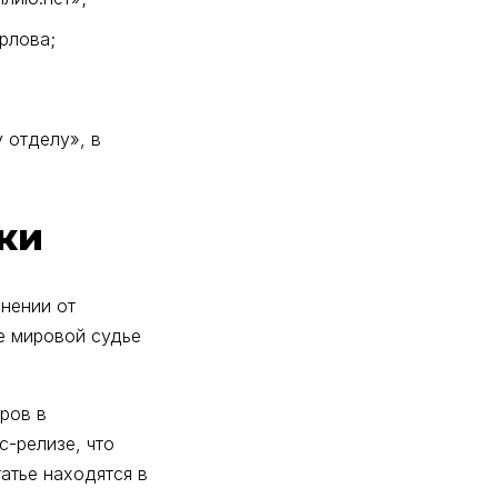
Орлова;
 отделу», в
ки
нении от
ие мировой судье
ров в
с-релизе, что
атье находятся в