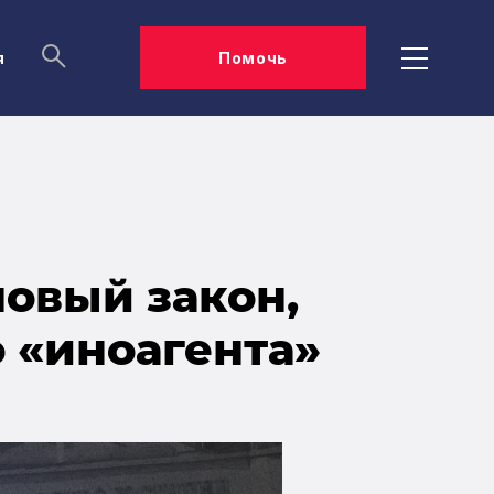
я
Помочь
новый закон,
 «иноагента»