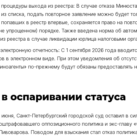
процедуры выхода из реестра: В случае отказа Минюста
 из списка, подать повторное заявление можно будет тол
 попавших в реестр впервые, сохраняется право на пов
не упрощенном) порядке. Также введена норма об авто
из реестра в случае ликвидации юрлица налоговыми орг
электронную отчетность: С 1 сентября 2026 года вводит
ов в электронном виде. При этом уведомления об отсутс
«иноагенты» по-прежнему будут обязаны предоставлять 
 в оспаривании статуса
 июня, Санкт-Петербургский городской суд оставил в с
 оштрафовавшего оппозиционного политика и экс-главу 
Пивоварова. Поводом для взыскания стал отказ политик