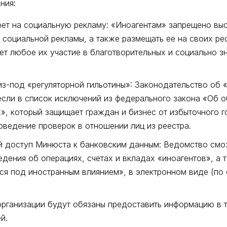
ния:
ет на социальную рекламу: «Иноагентам» запрещено выс
 социальной рекламы, а также размещать ее на своих рес
ет любое их участие в благотворительных и социально з
з-под «регуляторной гильотины»: Законодательство об 
если в список исключений из федерального закона «Об 
», который защищает граждан и бизнес от избыточного г
оведение проверок в отношении лиц из реестра.
й доступ Минюста к банковским данным: Ведомство смо
едения об операциях, счетах и вкладах «иноагентов», а 
я под иностранным влиянием», в электронном виде (по
рганизации будут обязаны предоставить информацию в т
й.