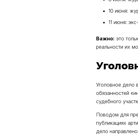
10 июня: жу
11 июня: эк
Важно:
это тольк
реальности их м
Уголов
Уголовное дело 
обязанностей «ин
судебного участ
Поводом для пре
публикациях арти
дело направлено 