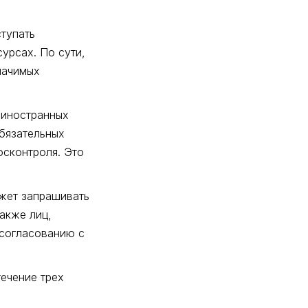
тупать
урсах. По сути,
начимых
«иностранных
обязательных
осконтроля. Это
жет запрашивать
также лиц,
 согласованию с
ечение трех