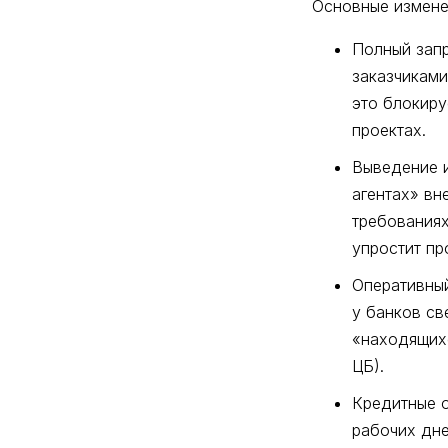
Основные измене
Полный запр
заказчиками
это блокиру
проектах.
Выведение и
агентах» вн
требованиях
упростит пр
Оперативны
у банков св
«находящихс
ЦБ).
Кредитные о
рабочих дне