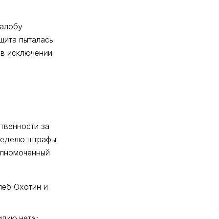
жалобу
щита пыталась
 в исключении
твенности за
неделю штрафы
полномоченный
леб Охотин и
илию.нет»;