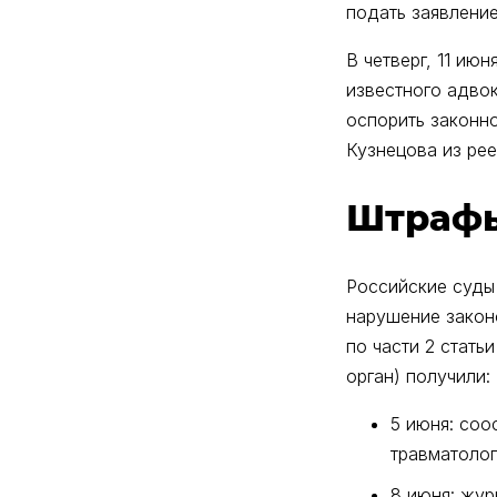
подать заявление
В четверг, 11 и
известного адвок
оспорить законн
Кузнецова из рее
Штраф
Российские суды
нарушение закон
по части 2 стать
орган) получили:
5 июня: со
травматолог
8 июня: жур