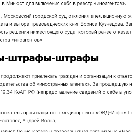
 в Минюст для включения себя в реестр «иноагентов».
юня, Московский городской суд отклонил апелляционную 
ата и автора правоведческих книг Бориса Кузнецова. За
ость решения нижестоящего суда, который ранее отказал
стра «иноагентов».
ы-штрафы-штрафы
 продолжают привлекать граждан и организации к ответс
одательства об «иностранных агентах». За прошедшую 
и 19.34 КоАП РФ (непредставление сведений о себе в у
основатель правозащитного медиапроекта «ОВД-Инфо» Г
-ортопед Андрей Волна;
налист Денис Катаев и правозащитная организация «Нас