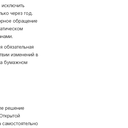
 исключить
ько через год.
торное обращение
матическом
анами.
ся обязательная
твии изменений в
на бумажном
иле решение
«Открытой
а самостоятельно