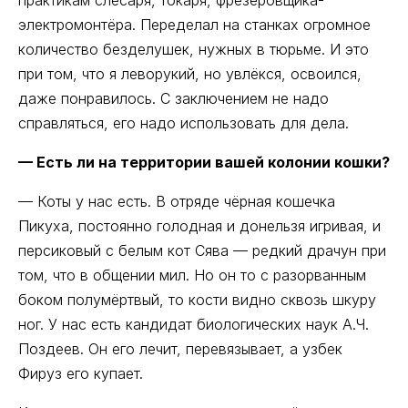
практикам слесаря, токаря, фрезеровщика-
электромонтёра. Переделал на станках огромное
количество безделушек, нужных в тюрьме. И это
при том, что я леворукий, но увлёкся, освоился,
даже понравилось. С заключением не надо
справляться, его надо использовать для дела.
— Есть ли на территории вашей колонии кошки?
— Коты у нас есть. В отряде чёрная кошечка
Пикуха, постоянно голодная и донельзя игривая, и
персиковый с белым кот Сява — редкий драчун при
том, что в общении мил. Но он то с разорванным
боком полумёртвый, то кости видно сквозь шкуру
ног. У нас есть кандидат биологических наук А.Ч.
Поздеев. Он его лечит, перевязывает, а узбек
Фируз его купает.