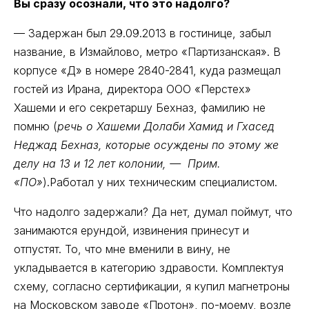
Вы сразу осознали, что это надолго?
— Задержан был 29.09.2013 в гостинице, забыл
название, в Измайлово, метро «Партизанская». В
корпусе «Д» в номере 2840-2841, куда размещал
гостей из Ирана, директора ООО «Перстех»
Хашеми и его секретаршу Бехназ, фамилию не
помню (
речь о Хашеми Долаби Хамид и Гхасед
Неджад Бехназ, которые осуждены по этому же
делу на 13 и 12 лет колонии, — Прим.
«ПО»
).Работал у них техническим специалистом.
Что надолго задержали? Да нет, думал поймут, что
занимаются ерундой, извинения принесут и
отпустят. То, что мне вменили в вину, не
укладывается в категорию здравости. Комплектуя
схему, согласно сертификации, я купил магнетроны
на Московском заводе «Протон», по-моему, возле